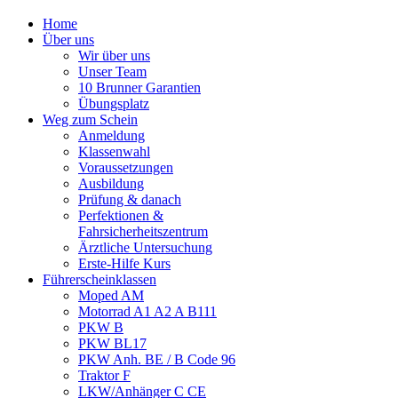
Home
Über uns
Wir über uns
Unser Team
10 Brunner Garantien
Übungsplatz
Weg zum Schein
Anmeldung
Klassenwahl
Voraussetzungen
Ausbildung
Prüfung & danach
Perfektionen &
Fahrsicherheitszentrum
Ärztliche Untersuchung
Erste-Hilfe Kurs
Führerscheinklassen
Moped AM
Motorrad A1 A2 A B111
PKW B
PKW BL17
PKW Anh. BE / B Code 96
Traktor F
LKW/Anhänger C CE